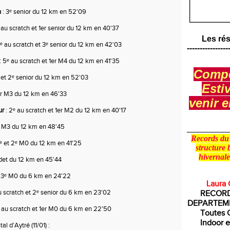
n
 : 3ᵉ senior du 12 km en 52'09
ᵉ au scratch et 1er senior du 12 km en 40'37
Les rés
 7ᵉ au scratch et 3ᵉ senior du 12 km en 42'03
----------------
 : 5ᵉ au scratch et 1er M4 du 12 km en 41'35
Compé
ᵉ et 2ᵉ senior du 12 km en 52'03
Esti
1er M3 du 12 km en 46'33
venir 
ur
 : 2ᵉ au scratch et 1er M2 du 12 km en 40'17
3ᵉ M3 du 12 km en 48'45
____________
Records du 
4ᵉ et 2ᵉ M0 du 12 km en 41'25
structure 
hivernal
cadet du 12 km en 45'44
: 3ᵉ M0 du 6 km en 24'22
Laura 
au scratch et 2ᵉ senior du 6 km en 23'02
RECORD
DEPARTEME
ᵉ au scratch et 1er M0 du 6 km en 22'50
Toutes 
Indoor
e
 d’Aytré (11/01) :