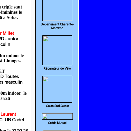
triple saut
éminines le
6 à Sofia.
Département Charente-
Maritime
 Millet
RD
Junior
culin
0m indoor le
 à Limoges.
Réparateur de Vélo
ET
RD
Toutes
es masculin
00m indoor le
01/26
Colas Sud-Ouest
 Laurent
CLUB Cadet
Crédit Mutuel
km le 22/02/26