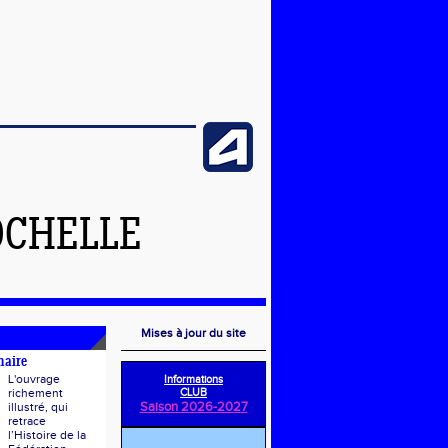
OCHELLE
Mises à jour du site
naire
L'ouvrage
Informations
richement
CLUB
Saison 2026-2027
illustré, qui
retrace
l’Histoire de la