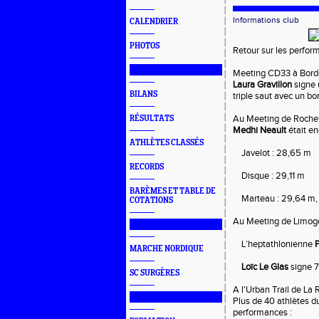
Informations club
CALENDRIER
PHOTOS
Retour sur les perfor
███████████████
Meeting CD33 à Borde
Laura Gravillon
 signe
BILANS
triple saut avec un bo
Au Meeting de Rochefo
RÉSULTATS
Medhi Neault
 était en
ATHLÈTES CLASSÉS
    Javelot : 28,65 m
RECORDS
    Disque : 29,11 m
BARÈMES ET TABLE DE
    Marteau : 29,64 m
COTATIONS
Au Meeting de Limoge
███████████████
    L’heptathlonienne 
P
MARCHE NORDIQUE
Loïc Le Glas
 signe 
SC SURGÈRES
A l'Urban Trail de La R
███████████████
Plus de 40 athlètes du
performances :