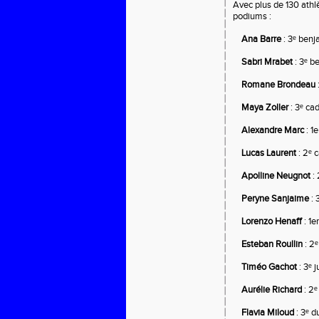
Avec plus de 130 athlèt
podiums :
   Ana Barre
 : 3ᵉ ben
Sabri Mrabet
 : 3ᵉ 
Romane Brondeau
 Maya Zoller
 : 3ᵉ ca
 Alexandre Marc
 : 1
Lucas Laurent
 : 2ᵉ 
Apolline Neugnot
 :
Peryne Sanjaime
 : 
Lorenzo Henaff
 : 1e
 Esteban Roullin
 : 2
Timéo Gachot 
: 3ᵉ 
Aurélie Richard
 : 2
Flavia Miloud
 : 3ᵉ 