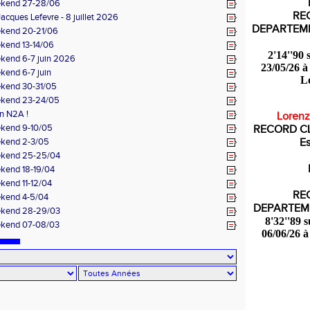
ekend 27-28/06
RE
acques Lefevre - 8 juillet 2026
DEPARTEME
ekend 20-21/06
kend 13-14/06
2'14''90 
ekend 6-7 juin 2026
23/05/26 
kend 6-7 juin
Lo
ekend 30-31/05
ekend 23-24/05
n N2A !
Lorenz
ekend 9-10/05
RECORD CL
ekend 2-3/05
Es
ekend 25-25/04
ekend 18-19/04
kend 11-12/04
RE
ekend 4-5/04
DEPARTEME
ekend 28-29/03
8'32''89 
ekend 07-08/03
06/06/26 