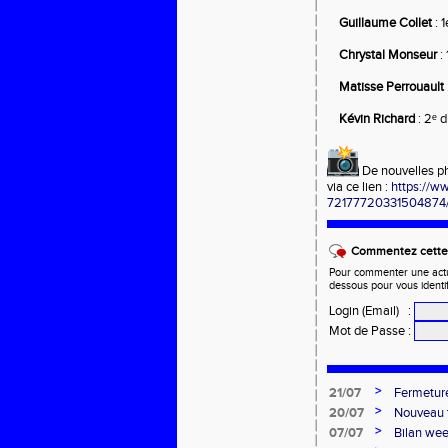
Guillaume Collet
 : 
 Chrystal Monseur
 :
 Matisse Perrouault
Kévin Richard
 : 2ᵉ 
 De nouvelles ph
via ce lien : 
https://w
72177720331504874
Commentez cette 
Pour commenter une actual
dessous pour vous identi
Login (Email)
:
Mot de Passe
:
>
21/07
Fermeture
>
20/07
Nouveau t
Alexandre
>
07/07
Bilan we