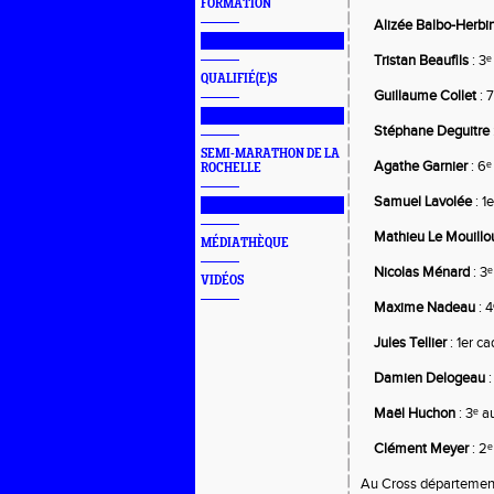
FORMATION
 Alizée Balbo-Herbi
███████████████
Tristan Beaufils
 : 3
QUALIFIÉ(E)S
Guillaume Collet
 :
███████████████
Stéphane Deguitre
SEMI-MARATHON DE LA
    Agathe Garnier
 : 6
ROCHELLE
    Samuel Lavolée
 : 
███████████████
Mathieu Le Mouillo
MÉDIATHÈQUE
 Nicolas Ménard
 : 
VIDÉOS
 Maxime Nadeau
 : 
 Jules Tellier
 : 1er 
Damien Delogeau
 
Maël Huchon
 : 3ᵉ 
Clément Meyer
 : 2
Au Cross départemental