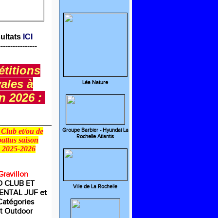
ultats
ICI
----------------
titions
vales à
Léa Nature
en 2026 :
_________________
Club et/ou de
Groupe Barbier - Hyundai La
Rochelle Atlantis
battus saison
e 2025-2026
Gravillon
 CLUB ET
Ville de La Rochelle
NTAL JUF et
Catégories
t Outdoor