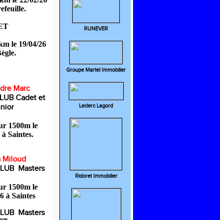
efeuille.
ET
RUNEVER
km le 19/04/26
ègle.
Groupe Martel Immobilier
dre Marc
UB Cadet et
nior
Leclerc Lagord
sur 1500m le
 à Saintes.
a Miloud
LUB Masters
Ridoret Immobilier
sur 1500m le
6 à Saintes
LUB Masters