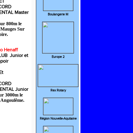
ET
CORD
NTAL Master
Boulangerie M
sur 800m le
à Mauges Sur
ire.
o Henaff
UB Junior et
Europe 2
poir
Et
CORD
NTAL Junior
Rex Rotary
sur 3000m le
à Angoulême.
Région Nouvelle-Aquitaine