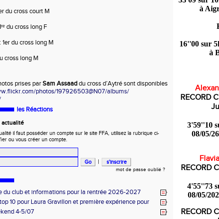
à Aigr
1er du cross court M
 1ʳᵉ du cross long F
 : 1er du cross long M
16''00 sur 5
à B
du cross long M
otos prises par 
Sam Assaad
 du cross d’Aytré sont disponibles 
Alexan
ww.flickr.com/photos/
197926503@N07/albums/
RECORD CL
/
Ju
les Réactions
actualité
3'59''10 
08/05/26
ité il faut posséder un compte sur le site FFA, utilisez la rubrique ci-
fier ou vous créer un compte.
Flavi
|
RECORD C
mot de passe oublié ?
4'55''73 
 du club et informations pour la rentrée 2026-2027
08/05/202
op 10 pour Laura Gravillon et première expérience pour
 Marc !
RECORD C
ekend 4-5/07