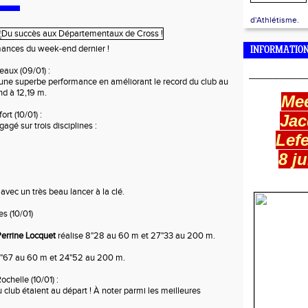
d'Athlétisme.
mances du week-end dernier !
INFORMATION
______
aux (09/01) :
 une superbe performance en améliorant le record du club au 
nd à 12,19 m.
Mee
rt (10/01) :
Jac
gagé sur trois disciplines :
Lef
8 ju
, avec un très beau lancer à la clé.
s (10/01)
errine Locquet
 réalise 8"28 au 60 m et 27"33 au 200 m.
7"67 au 60 m et 24"52 au 200 m.
ochelle (10/01) :
 club étaient au départ ! À noter parmi les meilleures 