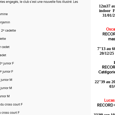
es engagés, le club s’est une nouvelle fois illustré. Les 
12m37 au 
indoor F
jamine
31/01/2
benjamin
Oscar
 : 2ᵉ cadette
RECO
dette
mas
er cadet
7''13 au 6
20/12/25
cadet
 2ᵉ junior F
RECO
3ᵉ junior F
Catégori
r junior M
22''39 au 2
03/
ᵉ junior M
junior M
Lucas
ᵉ du cross court F
RECORD 
du cross court F
33'09 sur 10