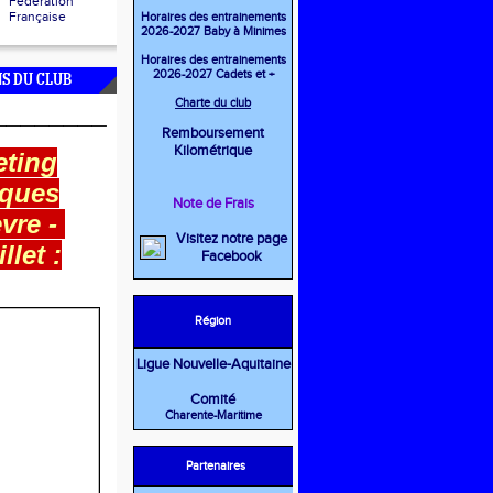
Fédération
Française
Horaires des entrainements
2026-2027 Baby à Minimes
Horaires des entrainements
2026-2027 Cadets et +
S DU CLUB
Charte du club
________
Remboursement
Kilométrique
ting
ques
Note de Frais
evre -
Visitez notre page
illet :
Facebook
Région
Ligue Nouvelle-Aquitaine
Comité
Charente-Maritime
Partenaires