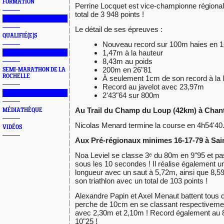
FORMATION
Perrine Locquet est vice-championne régional
total de 3 948 points !
███████████████
Le détail de ses épreuves :
QUALIFIÉ(E)S
Nouveau record sur 100m haies en 
1,47m à la hauteur
███████████████
8,43m au poids
200m en 26"81
SEMI-MARATHON DE LA
ROCHELLE
À seulement 1cm de son record à la
Record au javelot avec 23,97m
███████████████
2'43"64 sur 800m
Au Trail du Champ du Loup (42km) à Chant
MÉDIATHÈQUE
Nicolas Menard termine la course en 4h54'40
VIDÉOS
Aux Pré-régionaux minimes 16-17-79 à Sain
Noa Leviel se classe 3ᵉ du 80m en 9"95 et pa
sous les 10 secondes ! Il réalise également u
longueur avec un saut à 5,72m, ainsi que 8,5
son triathlon avec un total de 103 points !
Alexandre Papin et Axel Menaut battent tous d
perche de 10cm en se classant respectivemen
avec 2,30m et 2,10m ! Record également au 
10"25 !