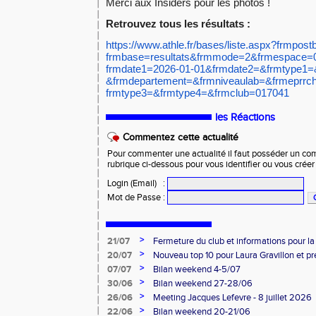
Merci aux Insiders pour les photos !
Retrouvez tous les résultats :
https://www.athle.fr/bases/
liste.aspx?frmpost
frmbase=resultats&frmmode=2&
frmespace=
frmdate1=2026-01-01&frmdate2=&
frmtype1=
&frmdepartement=&frmniveaulab=
&frmeprrc
frmtype3=&frmtype4=&frmclub=
017041
les Réactions
Commentez cette actualité
Pour commenter une actualité il faut posséder un compt
rubrique ci-dessous pour vous identifier ou vous crée
Login (Email)
:
Mot de Passe
:
>
21/07
Fermeture du club et informations pour 
>
20/07
Nouveau top 10 pour Laura Gravillon et p
Alexandre Marc !
>
07/07
Bilan weekend 4-5/07
>
30/06
Bilan weekend 27-28/06
>
26/06
Meeting Jacques Lefevre - 8 juillet 2026
>
22/06
Bilan weekend 20-21/06