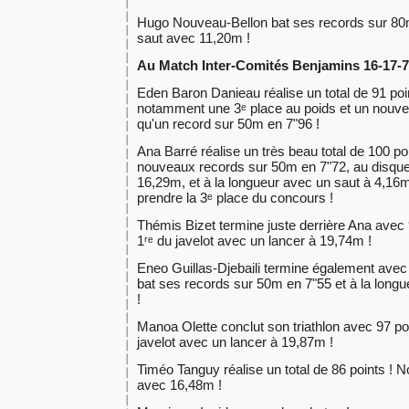
Hugo Nouveau-Bellon bat ses records sur 80m 
saut avec 11,20m !
Au Match Inter-Comités Benjamins 16-17-79
Eden Baron Danieau réalise un total de 91 poin
notamment une 3ᵉ place au poids et un nouve
qu'un record sur 50m en 7"96 !
Ana Barré réalise un très beau total de 100 poin
nouveaux records sur 50m en 7"72, au disque
16,29m, et à la longueur avec un saut à 4,16m
prendre la 3ᵉ place du concours !
Thémis Bizet termine juste derrière Ana avec 9
1ʳᵉ du javelot avec un lancer à 19,74m !
Eneo Guillas-Djebaili termine également avec un
bat ses records sur 50m en 7"55 et à la long
!
Manoa Olette conclut son triathlon avec 97 p
javelot avec un lancer à 19,87m !
Timéo Tanguy réalise un total de 86 points ! 
avec 16,48m !